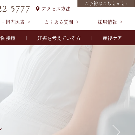
ご予約はこちらから ›
22-5777
アクセス方法
間・担当医表
よくある質問
採用情報
予防接種
妊娠を考えている方
産後ケア
ン