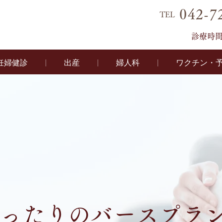
042-7
TEL
診療時
妊婦健診
出産
婦人科
ワクチン・
ったりのバースプラ