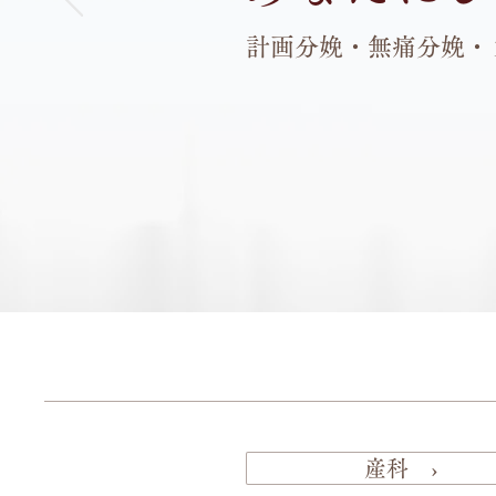
計画分娩・無痛分娩・
産科 ›